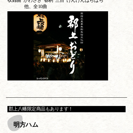
収録曲 かわさき 春駒 三百 げんげんばらばら
他、全10曲
郡上八幡限定商品もあります！
明方ハム